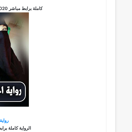
تحميل رواية احببتها منتقبة pdf كاملة برابط مباشر 2020
رواية
الرواية كاملة برابط مباش