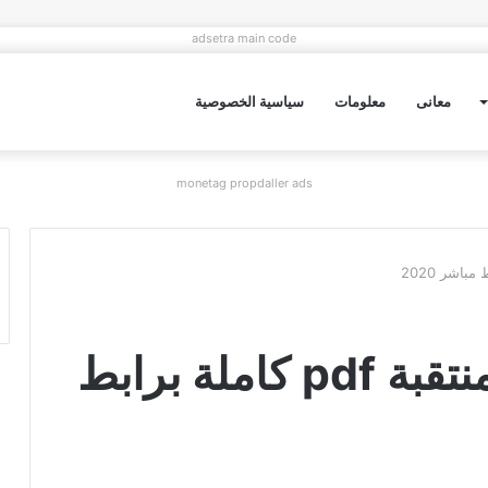
adsetra main code
معانى
معلومات
سياسية الخصوصية
monetag propdaller ads
تحميل رواية احببتها منتقبة pdf كاملة برابط