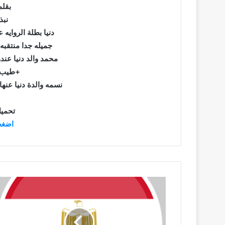
بقلم
نبذ
دنيا بطلة الروايه عندها ٢٠سنه ف ك
جميله جدا منتقبه شعرها ناعم جدا لونه اسود
محمد والد دنيا عندو ٥٥ سنه يملك شركة ق
طيب القلب وعطوف+
نسمه والدة دنيا عنها ٤٩ سنه ربة منزل كريمه طيب
تحميل
اضغط