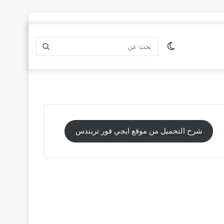
الوضع
بحث
المظلم
عن
شرح التحميل من موقع ايجي فور تريندس