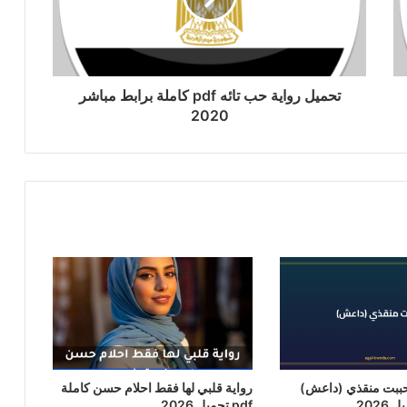
تحميل رواية حب تائه pdf كاملة برابط مباشر
2020
حببت منقذي (داعش)
رواية قلبي لها فقط احلام حسن كاملة
pdf تحميل 2026