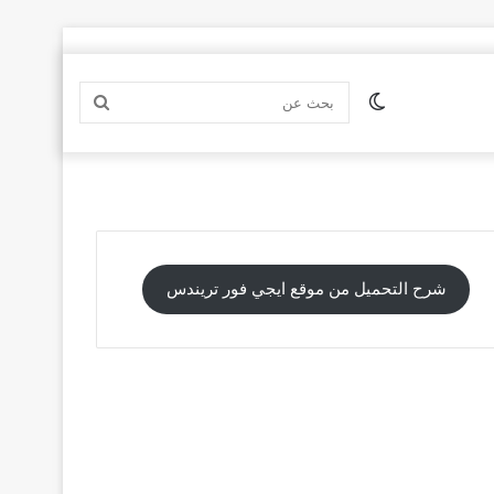
الوضع
بحث
المظلم
عن
شرح التحميل من موقع ايجي فور تريندس