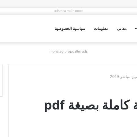
adsetra main code
معانى
معلومات
سياسية الخصوصية
monetag propdaller ads
رواية قطتي الشرسة كاملة بصيغة pdf