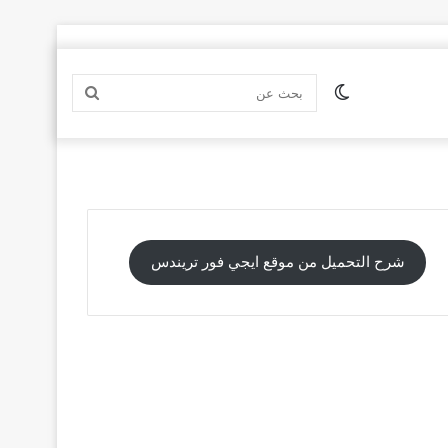
الوضع
بحث
المظلم
عن
شرح التحميل من موقع ايجي فور تريندس