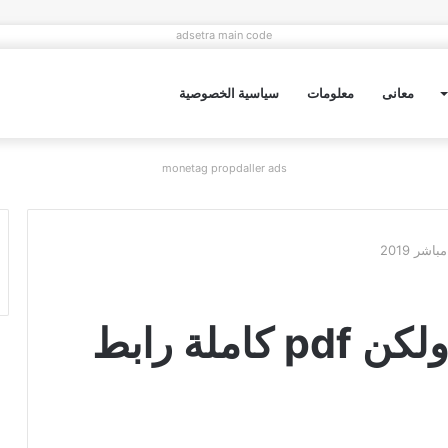
adsetra main code
معانى
معلومات
سياسية الخصوصية
monetag propdaller ads
تحميل رواية صغيرة ولكن pdf كاملة رابط