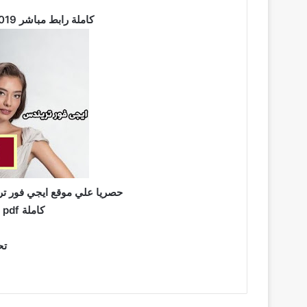
تحميل رواية صغيرة ولكن pdf كاملة رابط مباشر 2019
حصريا علي موقع ايجي فور تر
برابط مباشر وبصيغة pdf كاملة
تحميل الرواية