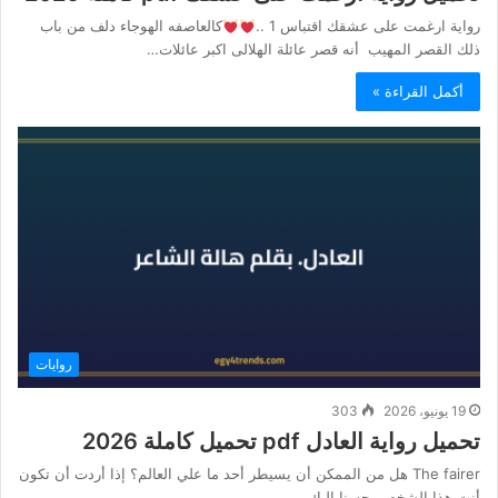
رواية ارغمت على عشقك اقتباس 1 ..
كالعاصفه الهوجاء دلف من باب
ذلك القصر المهيب أنه قصر عائلة الهلالى اكبر عائلات…
أكمل القراءة »
روايات
19 يونيو، 2026
303
تحميل رواية العادل pdf تحميل كاملة 2026
The fairer هل من الممكن أن يسيطر أحد ما علي العالم؟ إذا أردت أن تكون
أنت هذا الشخص، حسنا إليك…