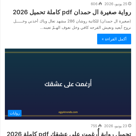
25 يونيو، 2026
606
رواية صغيرة ال حمدان pdf كاملة تحميل 2026
(صغيرة ال حمدان) للكاتبة روشان 286 مشهد تعال وياك أخذني وخـــــل
نروح آبعيد ونعيش الفرحه كافي وخل نعوف الهـمّ تعبنه…
أكمل القراءة »
روايات
23 يونيو، 2026
755
تحميل رواية أُرغمت على عشقك pdf كاملة 2026