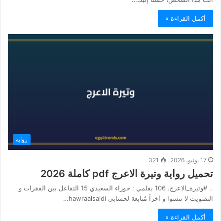
أكمل القراءة »
روابة
17 يونيو، 2026
321
تحميل رواية وتيرة الاعرج pdf كاملة 2026
.. #وتيرة_الاعرج. 106 بقلمي : حوراء السعيدي 15 التفاعل بين الفقرات و
التصويت لا تنسوا و آخراً مُتابعة لحسابي hawraalsaidi…
أكمل القراءة »